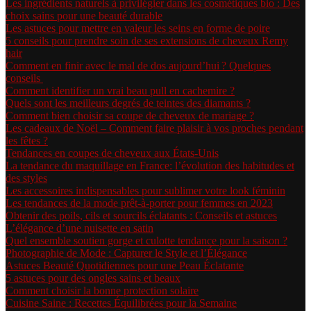
Les ingrédients naturels à privilégier dans les cosmétiques bio : Des
choix sains pour une beauté durable
Les astuces pour mettre en valeur les seins en forme de poire
5 conseils pour prendre soin de ses extensions de cheveux Remy
hair
Comment en finir avec le mal de dos aujourd’hui ? Quelques
conseils
Comment identifier un vrai beau pull en cachemire ?
Quels sont les meilleurs degrés de teintes des diamants ?
Comment bien choisir sa coupe de cheveux de mariage ?
Les cadeaux de Noël – Comment faire plaisir à vos proches pendant
les fêtes ?
Tendances en coupes de cheveux aux États-Unis
La tendance du maquillage en France: l’évolution des habitudes et
des styles
Les accessoires indispensables pour sublimer votre look féminin
Les tendances de la mode prêt-à-porter pour femmes en 2023
Obtenir des poils, cils et sourcils éclatants : Conseils et astuces
L’élégance d’une nuisette en satin
Quel ensemble soutien gorge et culotte tendance pour la saison ?
Photographie de Mode : Capturer le Style et l’Élégance
Astuces Beauté Quotidiennes pour une Peau Éclatante
5 astuces pour des ongles sains et beaux
Comment choisir la bonne protection solaire
Cuisine Saine : Recettes Équilibrées pour la Semaine