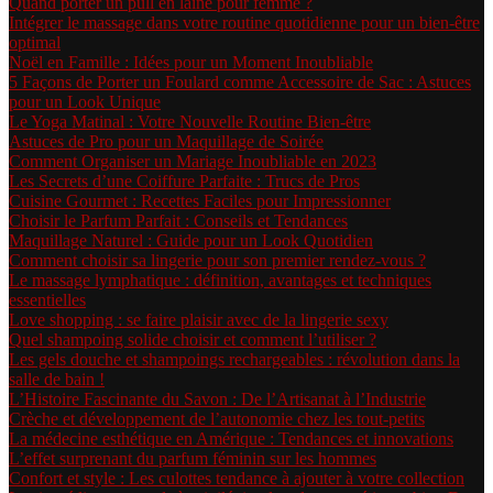
Quand porter un pull en laine pour femme ?
Intégrer le massage dans votre routine quotidienne pour un bien-être
optimal
Noël en Famille : Idées pour un Moment Inoubliable
5 Façons de Porter un Foulard comme Accessoire de Sac : Astuces
pour un Look Unique
Le Yoga Matinal : Votre Nouvelle Routine Bien-être
Astuces de Pro pour un Maquillage de Soirée
Comment Organiser un Mariage Inoubliable en 2023
Les Secrets d’une Coiffure Parfaite : Trucs de Pros
Cuisine Gourmet : Recettes Faciles pour Impressionner
Choisir le Parfum Parfait : Conseils et Tendances
Maquillage Naturel : Guide pour un Look Quotidien
Comment choisir sa lingerie pour son premier rendez-vous ?
Le massage lymphatique : définition, avantages et techniques
essentielles
Love shopping : se faire plaisir avec de la lingerie sexy
Quel shampoing solide choisir et comment l’utiliser ?
Les gels douche et shampoings rechargeables : révolution dans la
salle de bain !
L’Histoire Fascinante du Savon : De l’Artisanat à l’Industrie
Crèche et développement de l’autonomie chez les tout-petits
La médecine esthétique en Amérique : Tendances et innovations
L’effet surprenant du parfum féminin sur les hommes
Confort et style : Les culottes tendance à ajouter à votre collection