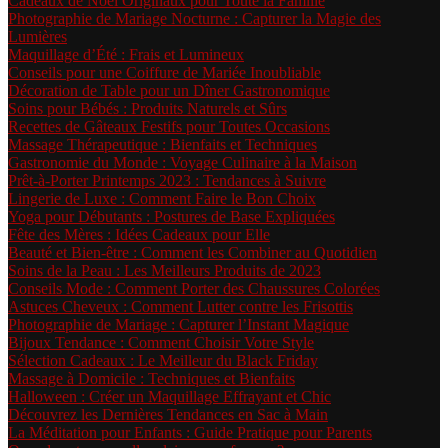
Cadeaux de Noël Originaux pour Toute la Famille
Photographie de Mariage Nocturne : Capturer la Magie des
Lumières
Maquillage d’Été : Frais et Lumineux
Conseils pour une Coiffure de Mariée Inoubliable
Décoration de Table pour un Dîner Gastronomique
Soins pour Bébés : Produits Naturels et Sûrs
Recettes de Gâteaux Festifs pour Toutes Occasions
Massage Thérapeutique : Bienfaits et Techniques
Gastronomie du Monde : Voyage Culinaire à la Maison
Prêt-à-Porter Printemps 2023 : Tendances à Suivre
Lingerie de Luxe : Comment Faire le Bon Choix
Yoga pour Débutants : Postures de Base Expliquées
Fête des Mères : Idées Cadeaux pour Elle
Beauté et Bien-être : Comment les Combiner au Quotidien
Soins de la Peau : Les Meilleurs Produits de 2023
Conseils Mode : Comment Porter des Chaussures Colorées
Astuces Cheveux : Comment Lutter contre les Frisottis
Photographie de Mariage : Capturer l’Instant Magique
Bijoux Tendance : Comment Choisir Votre Style
Sélection Cadeaux : Le Meilleur du Black Friday
Massage à Domicile : Techniques et Bienfaits
Halloween : Créer un Maquillage Effrayant et Chic
Découvrez les Dernières Tendances en Sac à Main
La Méditation pour Enfants : Guide Pratique pour Parents