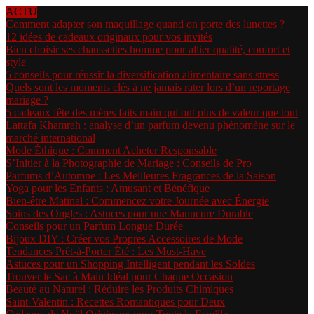
ACTU
Comment adapter son maquillage quand on porte des lunettes ?
12 idées de cadeaux originaux pour vos invités
Bien choisir ses chaussettes homme pour allier qualité, confort et
style
5 conseils pour réussir la diversification alimentaire sans stress
Quels sont les moments clés à ne jamais rater lors d’un reportage
mariage ?
5 cadeaux fête des mères faits main qui ont plus de valeur que tout
Lattafa Khamrah : analyse d’un parfum devenu phénomène sur le
marché international
Mode Éthique : Comment Acheter Responsable
S’Initier à la Photographie de Mariage : Conseils de Pro
Parfums d’Automne : Les Meilleures Fragrances de la Saison
Yoga pour les Enfants : Amusant et Bénéfique
Bien-être Matinal : Commencez votre Journée avec Énergie
Soins des Ongles : Astuces pour une Manucure Durable
Conseils pour un Parfum Longue Durée
Bijoux DIY : Créer vos Propres Accessoires de Mode
Tendances Prêt-à-Porter Été : Les Must-Have
Astuces pour un Shopping Intelligent pendant les Soldes
Trouver le Sac à Main Idéal pour Chaque Occasion
Beauté au Naturel : Réduire les Produits Chimiques
Saint-Valentin : Recettes Romantiques pour Deux