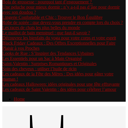
Bola de grossesse : pourquoi tant d’engouement ?
Une peluche pour mieux dormir : n’y a-t-il pas d’âge pour dormir
avec son doudou ?
Lingerie Confortable et Chic : Trouver le Bon Équilibre
Robe de soirée : que devez-vous prendre en compte lors du choix ?
Les races de chats les plus belles du monde
Le maillot de bain menstruel : que faut-il savoir ?
Découvrez les bienfaits du yoga pour votre corps et votre esprit
Black Friday Cadeaux : Des Offres Exceptionnelles pour Faire
Plaisir à vos Proches
Looks de Rue : S’Inspirer des Tendances Urbaines
Les Essentiels pour un Sac à Main Organisé
Saint-Valentin : Surprises Romantiques et Originales
Soin des cheveux : utiliser l’huile de ricin
Les cadeaux de la Fête des Mères : Des idées pour gâter votre
maman !
Les cadeaux Halloween: idées originales pour une fête effrayante
Les cadeaux de Saint Valentin : des idées pour célébrer l’amour
Home