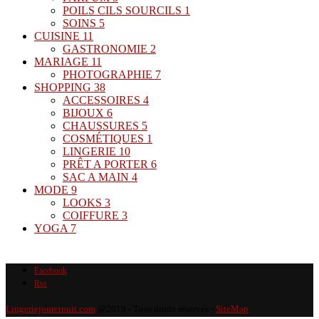
POILS CILS SOURCILS
1
SOINS
5
CUISINE
11
GASTRONOMIE
2
MARIAGE
11
PHOTOGRAPHIE
7
SHOPPING
38
ACCESSOIRES
4
BIJOUX
6
CHAUSSURES
5
COSMÉTIQUES
1
LINGERIE
10
PRÊT A PORTER
6
SAC A MAIN
4
MODE
9
LOOKS
3
COIFFURE
3
YOGA
7
Facebook
Rss
Lingeriejouretnuit.com
@2019 - Tous droits réservés -
SiteMap