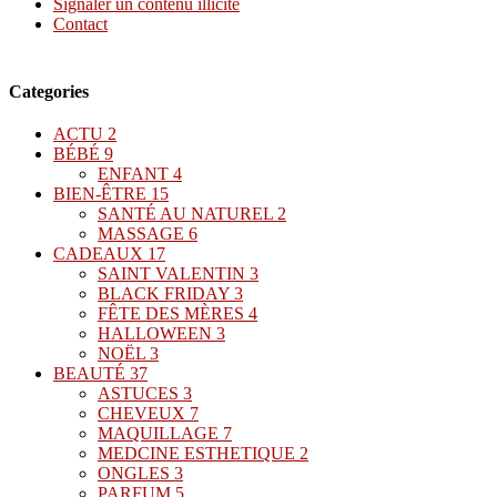
Signaler un contenu illicite
Contact
Categories
ACTU
2
BÉBÉ
9
ENFANT
4
BIEN-ÊTRE
15
SANTÉ AU NATUREL
2
MASSAGE
6
CADEAUX
17
SAINT VALENTIN
3
BLACK FRIDAY
3
FÊTE DES MÈRES
4
HALLOWEEN
3
NOËL
3
BEAUTÉ
37
ASTUCES
3
CHEVEUX
7
MAQUILLAGE
7
MEDCINE ESTHETIQUE
2
ONGLES
3
PARFUM
5