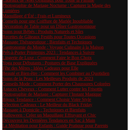
Cadeaux de Noël Originaux pour Toute la Famille
Photographie de Mariage Nocturne : Capturer la Magie des
Lumières
Maquillage d’Été : Frais et Lumineux
Conseils pour une Coiffure de Mariée Inoubliable
Décoration de Table pour un Dîner Gastronomique
Soins pour Bébés : Produits Naturels et Sûrs
Recettes de Gâteaux Festifs pour Toutes Occasions
Massage Thérapeutique : Bienfaits et Techniques
Gastronomie du Monde : Voyage Culinaire à la Maison
Prêt-à-Porter Printemps 2023 : Tendances à Suivre
Lingerie de Luxe : Comment Faire le Bon Choix
Yoga pour Débutants : Postures de Base Expliquées
Fête des Mères : Idées Cadeaux pour Elle
Beauté et Bien-être : Comment les Combiner au Quotidien
Soins de la Peau : Les Meilleurs Produits de 2023
Conseils Mode : Comment Porter des Chaussures Colorées
Astuces Cheveux : Comment Lutter contre les Frisottis
Photographie de Mariage : Capturer l’Instant Magique
Bijoux Tendance : Comment Choisir Votre Style
Sélection Cadeaux : Le Meilleur du Black Friday
Massage à Domicile : Techniques et Bienfaits
Halloween : Créer un Maquillage Effrayant et Chic
Découvrez les Dernières Tendances en Sac à Main
La Méditation pour Enfants : Guide Pratique pour Parents