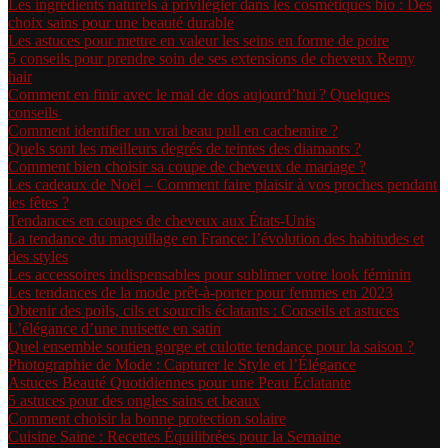
Les ingrédients naturels à privilégier dans les cosmétiques bio : Des
choix sains pour une beauté durable
Les astuces pour mettre en valeur les seins en forme de poire
5 conseils pour prendre soin de ses extensions de cheveux Remy
hair
Comment en finir avec le mal de dos aujourd’hui ? Quelques
conseils
Comment identifier un vrai beau pull en cachemire ?
Quels sont les meilleurs degrés de teintes des diamants ?
Comment bien choisir sa coupe de cheveux de mariage ?
Les cadeaux de Noël – Comment faire plaisir à vos proches pendant
les fêtes ?
Tendances en coupes de cheveux aux États-Unis
La tendance du maquillage en France: l’évolution des habitudes et
des styles
Les accessoires indispensables pour sublimer votre look féminin
Les tendances de la mode prêt-à-porter pour femmes en 2023
Obtenir des poils, cils et sourcils éclatants : Conseils et astuces
L’élégance d’une nuisette en satin
Quel ensemble soutien gorge et culotte tendance pour la saison ?
Photographie de Mode : Capturer le Style et l’Élégance
Astuces Beauté Quotidiennes pour une Peau Éclatante
5 astuces pour des ongles sains et beaux
Comment choisir la bonne protection solaire
Cuisine Saine : Recettes Équilibrées pour la Semaine