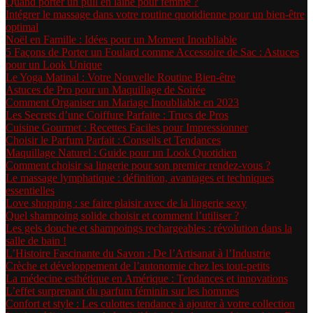
Quand porter un pull en laine pour femme ?
Intégrer le massage dans votre routine quotidienne pour un bien-être
optimal
Noël en Famille : Idées pour un Moment Inoubliable
5 Façons de Porter un Foulard comme Accessoire de Sac : Astuces
pour un Look Unique
Le Yoga Matinal : Votre Nouvelle Routine Bien-être
Astuces de Pro pour un Maquillage de Soirée
Comment Organiser un Mariage Inoubliable en 2023
Les Secrets d’une Coiffure Parfaite : Trucs de Pros
Cuisine Gourmet : Recettes Faciles pour Impressionner
Choisir le Parfum Parfait : Conseils et Tendances
Maquillage Naturel : Guide pour un Look Quotidien
Comment choisir sa lingerie pour son premier rendez-vous ?
Le massage lymphatique : définition, avantages et techniques
essentielles
Love shopping : se faire plaisir avec de la lingerie sexy
Quel shampoing solide choisir et comment l’utiliser ?
Les gels douche et shampoings rechargeables : révolution dans la
salle de bain !
L’Histoire Fascinante du Savon : De l’Artisanat à l’Industrie
Crèche et développement de l’autonomie chez les tout-petits
La médecine esthétique en Amérique : Tendances et innovations
L’effet surprenant du parfum féminin sur les hommes
Confort et style : Les culottes tendance à ajouter à votre collection