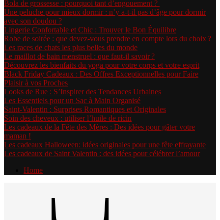
Bola de grossesse : pourquoi tant d’engouement ?
Une peluche pour mieux dormir : n’y a-t-il pas d’âge pour dormir
avec son doudou ?
Lingerie Confortable et Chic : Trouver le Bon Équilibre
Robe de soirée : que devez-vous prendre en compte lors du choix ?
Les races de chats les plus belles du monde
Le maillot de bain menstruel : que faut-il savoir ?
Découvrez les bienfaits du yoga pour votre corps et votre esprit
Black Friday Cadeaux : Des Offres Exceptionnelles pour Faire
Plaisir à vos Proches
Looks de Rue : S’Inspirer des Tendances Urbaines
Les Essentiels pour un Sac à Main Organisé
Saint-Valentin : Surprises Romantiques et Originales
Soin des cheveux : utiliser l’huile de ricin
Les cadeaux de la Fête des Mères : Des idées pour gâter votre
maman !
Les cadeaux Halloween: idées originales pour une fête effrayante
Les cadeaux de Saint Valentin : des idées pour célébrer l’amour
Home