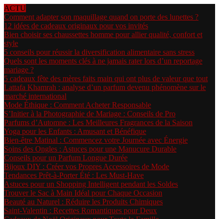
ACTU
Comment adapter son maquillage quand on porte des lunettes ?
12 idées de cadeaux originaux pour vos invités
Bien choisir ses chaussettes homme pour allier qualité, confort et
style
5 conseils pour réussir la diversification alimentaire sans stress
Quels sont les moments clés à ne jamais rater lors d’un reportage
mariage ?
5 cadeaux fête des mères faits main qui ont plus de valeur que tout
Lattafa Khamrah : analyse d’un parfum devenu phénomène sur le
marché international
Mode Éthique : Comment Acheter Responsable
S’Initier à la Photographie de Mariage : Conseils de Pro
Parfums d’Automne : Les Meilleures Fragrances de la Saison
Yoga pour les Enfants : Amusant et Bénéfique
Bien-être Matinal : Commencez votre Journée avec Énergie
Soins des Ongles : Astuces pour une Manucure Durable
Conseils pour un Parfum Longue Durée
Bijoux DIY : Créer vos Propres Accessoires de Mode
Tendances Prêt-à-Porter Été : Les Must-Have
Astuces pour un Shopping Intelligent pendant les Soldes
Trouver le Sac à Main Idéal pour Chaque Occasion
Beauté au Naturel : Réduire les Produits Chimiques
Saint-Valentin : Recettes Romantiques pour Deux