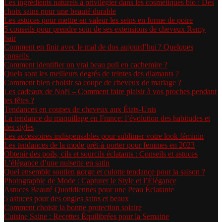
Les ingrédients naturels à privilégier dans les cosmétiques bio : Des
choix sains pour une beauté durable
Les astuces pour mettre en valeur les seins en forme de poire
5 conseils pour prendre soin de ses extensions de cheveux Remy
hair
Comment en finir avec le mal de dos aujourd’hui ? Quelques
conseils
Comment identifier un vrai beau pull en cachemire ?
Quels sont les meilleurs degrés de teintes des diamants ?
Comment bien choisir sa coupe de cheveux de mariage ?
Les cadeaux de Noël – Comment faire plaisir à vos proches pendant
les fêtes ?
Tendances en coupes de cheveux aux États-Unis
La tendance du maquillage en France: l’évolution des habitudes et
des styles
Les accessoires indispensables pour sublimer votre look féminin
Les tendances de la mode prêt-à-porter pour femmes en 2023
Obtenir des poils, cils et sourcils éclatants : Conseils et astuces
L’élégance d’une nuisette en satin
Quel ensemble soutien gorge et culotte tendance pour la saison ?
Photographie de Mode : Capturer le Style et l’Élégance
Astuces Beauté Quotidiennes pour une Peau Éclatante
5 astuces pour des ongles sains et beaux
Comment choisir la bonne protection solaire
Cuisine Saine : Recettes Équilibrées pour la Semaine