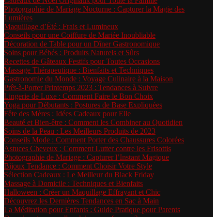
Cadeaux de Noël Originaux pour Toute la Famille
Photographie de Mariage Nocturne : Capturer la Magie des
Lumières
Maquillage d’Été : Frais et Lumineux
Conseils pour une Coiffure de Mariée Inoubliable
Décoration de Table pour un Dîner Gastronomique
Soins pour Bébés : Produits Naturels et Sûrs
Recettes de Gâteaux Festifs pour Toutes Occasions
Massage Thérapeutique : Bienfaits et Techniques
Gastronomie du Monde : Voyage Culinaire à la Maison
Prêt-à-Porter Printemps 2023 : Tendances à Suivre
Lingerie de Luxe : Comment Faire le Bon Choix
Yoga pour Débutants : Postures de Base Expliquées
Fête des Mères : Idées Cadeaux pour Elle
Beauté et Bien-être : Comment les Combiner au Quotidien
Soins de la Peau : Les Meilleurs Produits de 2023
Conseils Mode : Comment Porter des Chaussures Colorées
Astuces Cheveux : Comment Lutter contre les Frisottis
Photographie de Mariage : Capturer l’Instant Magique
Bijoux Tendance : Comment Choisir Votre Style
Sélection Cadeaux : Le Meilleur du Black Friday
Massage à Domicile : Techniques et Bienfaits
Halloween : Créer un Maquillage Effrayant et Chic
Découvrez les Dernières Tendances en Sac à Main
La Méditation pour Enfants : Guide Pratique pour Parents