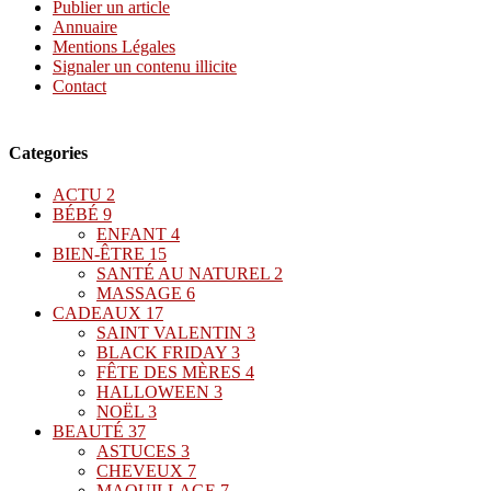
Publier un article
Annuaire
Mentions Légales
Signaler un contenu illicite
Contact
Categories
ACTU
2
BÉBÉ
9
ENFANT
4
BIEN-ÊTRE
15
SANTÉ AU NATUREL
2
MASSAGE
6
CADEAUX
17
SAINT VALENTIN
3
BLACK FRIDAY
3
FÊTE DES MÈRES
4
HALLOWEEN
3
NOËL
3
BEAUTÉ
37
ASTUCES
3
CHEVEUX
7
MAQUILLAGE
7