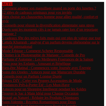
ACTU
Comment adapter son maquillage quand on porte des lunettes ?
12 idées de cadeaux originaux pour vos invités
Bien choisir ses chaussettes homme pour allier qualité, confort et
style
5 conseils pour réussir la diversification alimentaire sans stress
Quels sont les moments clés à ne jamais rater lors d’un reportage
mariage ?
5 cadeaux fête des mères faits main qui ont plus de valeur que tout
Lattafa Khamrah : analyse d’un parfum devenu phénomène sur le
marché international
Mode Éthique : Comment Acheter Responsable
S’Initier à la Photographie de Mariage : Conseils de Pro
Parfums d’Automne : Les Meilleures Fragrances de la Saison
Yoga pour les Enfants : Amusant et Bénéfique
Bien-être Matinal : Commencez votre Journée avec Énergie
Soins des Ongles : Astuces pour une Manucure Durable
Conseils pour un Parfum Longue Durée
Bijoux DIY : Créer vos Propres Accessoires de Mode
Tendances Prêt-à-Porter Été : Les Must-Have
Astuces pour un Shopping Intelligent pendant les Soldes
Trouver le Sac à Main Idéal pour Chaque Occasion
Beauté au Naturel : Réduire les Produits Chimiques
Saint-Valentin : Recettes Romantiques pour Deux