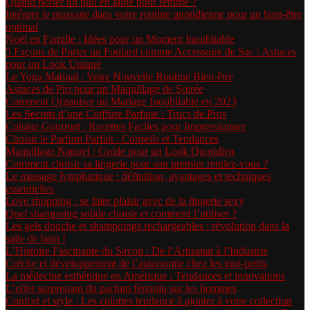
Quand porter un pull en laine pour femme ?
Intégrer le massage dans votre routine quotidienne pour un bien-être
optimal
Noël en Famille : Idées pour un Moment Inoubliable
5 Façons de Porter un Foulard comme Accessoire de Sac : Astuces
pour un Look Unique
Le Yoga Matinal : Votre Nouvelle Routine Bien-être
Astuces de Pro pour un Maquillage de Soirée
Comment Organiser un Mariage Inoubliable en 2023
Les Secrets d’une Coiffure Parfaite : Trucs de Pros
Cuisine Gourmet : Recettes Faciles pour Impressionner
Choisir le Parfum Parfait : Conseils et Tendances
Maquillage Naturel : Guide pour un Look Quotidien
Comment choisir sa lingerie pour son premier rendez-vous ?
Le massage lymphatique : définition, avantages et techniques
essentielles
Love shopping : se faire plaisir avec de la lingerie sexy
Quel shampoing solide choisir et comment l’utiliser ?
Les gels douche et shampoings rechargeables : révolution dans la
salle de bain !
L’Histoire Fascinante du Savon : De l’Artisanat à l’Industrie
Crèche et développement de l’autonomie chez les tout-petits
La médecine esthétique en Amérique : Tendances et innovations
L’effet surprenant du parfum féminin sur les hommes
Confort et style : Les culottes tendance à ajouter à votre collection