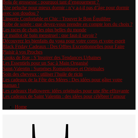
Bola de grossesse : pourquoi tant d’engouement ?
Une peluche pour mieux dormir : n’y a-t-il pas d’âge pour dormir
avec son doudou ?
Lingerie Confortable et Chic : Trouver le Bon Équilibre
Robe de soirée : que devez-vous prendre en compte lors du choix ?
Les races de chats les plus belles du monde
Le maillot de bain menstruel : que faut-il savoir ?
Découvrez les bienfaits du yoga pour votre corps et votre esprit
Black Friday Cadeaux : Des Offres Exceptionnelles pour Faire
Plaisir à vos Proches
Looks de Rue : S’Inspirer des Tendances Urbaines
Les Essentiels pour un Sac à Main Organisé
Saint-Valentin : Surprises Romantiques et Originales
Soin des cheveux : utiliser l’huile de ricin
Les cadeaux de la Fête des Mères : Des idées pour gâter votre
maman !
Les cadeaux Halloween: idées originales pour une fête effrayante
Les cadeaux de Saint Valentin : des idées pour célébrer l’amour
Home