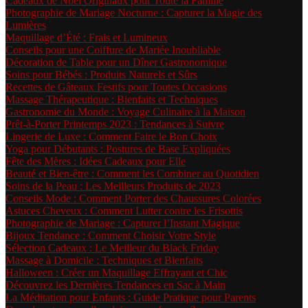
Cadeaux de Noël Originaux pour Toute la Famille
Photographie de Mariage Nocturne : Capturer la Magie des
Lumières
Maquillage d’Été : Frais et Lumineux
Conseils pour une Coiffure de Mariée Inoubliable
Décoration de Table pour un Dîner Gastronomique
Soins pour Bébés : Produits Naturels et Sûrs
Recettes de Gâteaux Festifs pour Toutes Occasions
Massage Thérapeutique : Bienfaits et Techniques
Gastronomie du Monde : Voyage Culinaire à la Maison
Prêt-à-Porter Printemps 2023 : Tendances à Suivre
Lingerie de Luxe : Comment Faire le Bon Choix
Yoga pour Débutants : Postures de Base Expliquées
Fête des Mères : Idées Cadeaux pour Elle
Beauté et Bien-être : Comment les Combiner au Quotidien
Soins de la Peau : Les Meilleurs Produits de 2023
Conseils Mode : Comment Porter des Chaussures Colorées
Astuces Cheveux : Comment Lutter contre les Frisottis
Photographie de Mariage : Capturer l’Instant Magique
Bijoux Tendance : Comment Choisir Votre Style
Sélection Cadeaux : Le Meilleur du Black Friday
Massage à Domicile : Techniques et Bienfaits
Halloween : Créer un Maquillage Effrayant et Chic
Découvrez les Dernières Tendances en Sac à Main
La Méditation pour Enfants : Guide Pratique pour Parents