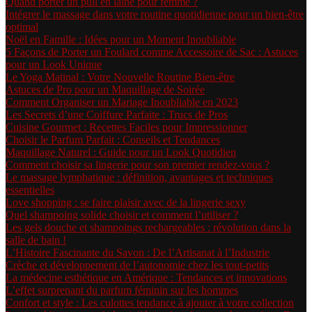
Quand porter un pull en laine pour femme ?
Intégrer le massage dans votre routine quotidienne pour un bien-être
optimal
Noël en Famille : Idées pour un Moment Inoubliable
5 Façons de Porter un Foulard comme Accessoire de Sac : Astuces
pour un Look Unique
Le Yoga Matinal : Votre Nouvelle Routine Bien-être
Astuces de Pro pour un Maquillage de Soirée
Comment Organiser un Mariage Inoubliable en 2023
Les Secrets d’une Coiffure Parfaite : Trucs de Pros
Cuisine Gourmet : Recettes Faciles pour Impressionner
Choisir le Parfum Parfait : Conseils et Tendances
Maquillage Naturel : Guide pour un Look Quotidien
Comment choisir sa lingerie pour son premier rendez-vous ?
Le massage lymphatique : définition, avantages et techniques
essentielles
Love shopping : se faire plaisir avec de la lingerie sexy
Quel shampoing solide choisir et comment l’utiliser ?
Les gels douche et shampoings rechargeables : révolution dans la
salle de bain !
L’Histoire Fascinante du Savon : De l’Artisanat à l’Industrie
Crèche et développement de l’autonomie chez les tout-petits
La médecine esthétique en Amérique : Tendances et innovations
L’effet surprenant du parfum féminin sur les hommes
Confort et style : Les culottes tendance à ajouter à votre collection