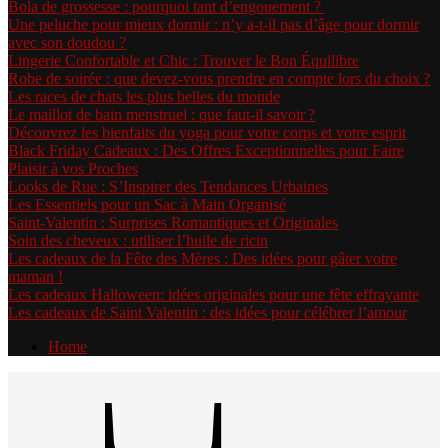
Bola de grossesse : pourquoi tant d’engouement ?
Une peluche pour mieux dormir : n’y a-t-il pas d’âge pour dormir
avec son doudou ?
Lingerie Confortable et Chic : Trouver le Bon Équilibre
Robe de soirée : que devez-vous prendre en compte lors du choix ?
Les races de chats les plus belles du monde
Le maillot de bain menstruel : que faut-il savoir ?
Découvrez les bienfaits du yoga pour votre corps et votre esprit
Black Friday Cadeaux : Des Offres Exceptionnelles pour Faire
Plaisir à vos Proches
Looks de Rue : S’Inspirer des Tendances Urbaines
Les Essentiels pour un Sac à Main Organisé
Saint-Valentin : Surprises Romantiques et Originales
Soin des cheveux : utiliser l’huile de ricin
Les cadeaux de la Fête des Mères : Des idées pour gâter votre
maman !
Les cadeaux Halloween: idées originales pour une fête effrayante
Les cadeaux de Saint Valentin : des idées pour célébrer l’amour
Home