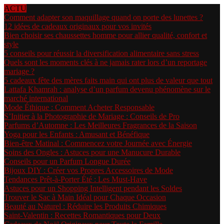
ACTU
Comment adapter son maquillage quand on porte des lunettes ?
12 idées de cadeaux originaux pour vos invités
Bien choisir ses chaussettes homme pour allier qualité, confort et
style
5 conseils pour réussir la diversification alimentaire sans stress
Quels sont les moments clés à ne jamais rater lors d’un reportage
mariage ?
5 cadeaux fête des mères faits main qui ont plus de valeur que tout
Lattafa Khamrah : analyse d’un parfum devenu phénomène sur le
marché international
Mode Éthique : Comment Acheter Responsable
S’Initier à la Photographie de Mariage : Conseils de Pro
Parfums d’Automne : Les Meilleures Fragrances de la Saison
Yoga pour les Enfants : Amusant et Bénéfique
Bien-être Matinal : Commencez votre Journée avec Énergie
Soins des Ongles : Astuces pour une Manucure Durable
Conseils pour un Parfum Longue Durée
Bijoux DIY : Créer vos Propres Accessoires de Mode
Tendances Prêt-à-Porter Été : Les Must-Have
Astuces pour un Shopping Intelligent pendant les Soldes
Trouver le Sac à Main Idéal pour Chaque Occasion
Beauté au Naturel : Réduire les Produits Chimiques
Saint-Valentin : Recettes Romantiques pour Deux