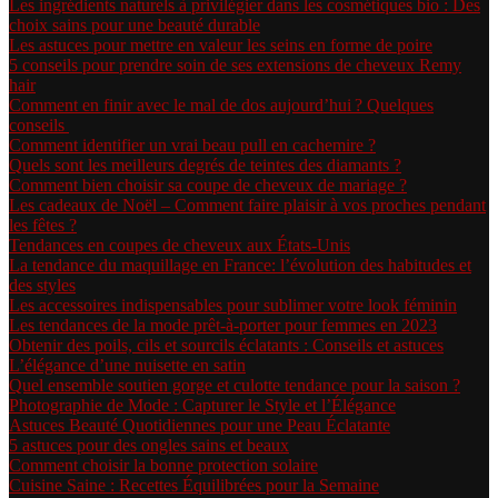
Les ingrédients naturels à privilégier dans les cosmétiques bio : Des
choix sains pour une beauté durable
Les astuces pour mettre en valeur les seins en forme de poire
5 conseils pour prendre soin de ses extensions de cheveux Remy
hair
Comment en finir avec le mal de dos aujourd’hui ? Quelques
conseils
Comment identifier un vrai beau pull en cachemire ?
Quels sont les meilleurs degrés de teintes des diamants ?
Comment bien choisir sa coupe de cheveux de mariage ?
Les cadeaux de Noël – Comment faire plaisir à vos proches pendant
les fêtes ?
Tendances en coupes de cheveux aux États-Unis
La tendance du maquillage en France: l’évolution des habitudes et
des styles
Les accessoires indispensables pour sublimer votre look féminin
Les tendances de la mode prêt-à-porter pour femmes en 2023
Obtenir des poils, cils et sourcils éclatants : Conseils et astuces
L’élégance d’une nuisette en satin
Quel ensemble soutien gorge et culotte tendance pour la saison ?
Photographie de Mode : Capturer le Style et l’Élégance
Astuces Beauté Quotidiennes pour une Peau Éclatante
5 astuces pour des ongles sains et beaux
Comment choisir la bonne protection solaire
Cuisine Saine : Recettes Équilibrées pour la Semaine