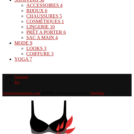
ACCESSOIRES
4
BIJOUX
6
CHAUSSURES
5
COSMÉTIQUES
1
LINGERIE
10
PRÊT A PORTER
6
SAC A MAIN
4
MODE
9
LOOKS
3
COIFFURE
3
YOGA
7
Facebook
Rss
Lingeriejouretnuit.com
@2019 - Tous droits réservés -
SiteMap