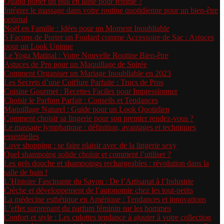
Quand porter un pull en laine pour femme ?
Intégrer le massage dans votre routine quotidienne pour un bien-être
optimal
Noël en Famille : Idées pour un Moment Inoubliable
5 Façons de Porter un Foulard comme Accessoire de Sac : Astuces
pour un Look Unique
Le Yoga Matinal : Votre Nouvelle Routine Bien-être
Astuces de Pro pour un Maquillage de Soirée
Comment Organiser un Mariage Inoubliable en 2023
Les Secrets d’une Coiffure Parfaite : Trucs de Pros
Cuisine Gourmet : Recettes Faciles pour Impressionner
Choisir le Parfum Parfait : Conseils et Tendances
Maquillage Naturel : Guide pour un Look Quotidien
Comment choisir sa lingerie pour son premier rendez-vous ?
Le massage lymphatique : définition, avantages et techniques
essentielles
Love shopping : se faire plaisir avec de la lingerie sexy
Quel shampoing solide choisir et comment l’utiliser ?
Les gels douche et shampoings rechargeables : révolution dans la
salle de bain !
L’Histoire Fascinante du Savon : De l’Artisanat à l’Industrie
Crèche et développement de l’autonomie chez les tout-petits
La médecine esthétique en Amérique : Tendances et innovations
L’effet surprenant du parfum féminin sur les hommes
Confort et style : Les culottes tendance à ajouter à votre collection