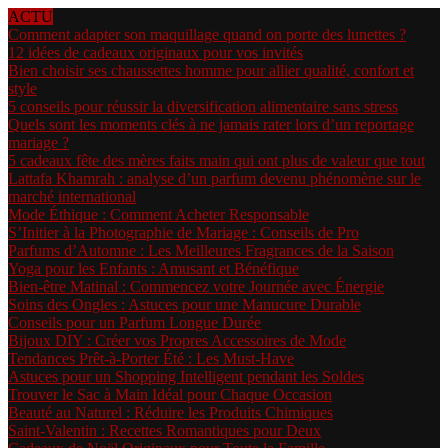
ACTU
Comment adapter son maquillage quand on porte des lunettes ?
12 idées de cadeaux originaux pour vos invités
Bien choisir ses chaussettes homme pour allier qualité, confort et
style
5 conseils pour réussir la diversification alimentaire sans stress
Quels sont les moments clés à ne jamais rater lors d’un reportage
mariage ?
5 cadeaux fête des mères faits main qui ont plus de valeur que tout
Lattafa Khamrah : analyse d’un parfum devenu phénomène sur le
marché international
Mode Éthique : Comment Acheter Responsable
S’Initier à la Photographie de Mariage : Conseils de Pro
Parfums d’Automne : Les Meilleures Fragrances de la Saison
Yoga pour les Enfants : Amusant et Bénéfique
Bien-être Matinal : Commencez votre Journée avec Énergie
Soins des Ongles : Astuces pour une Manucure Durable
Conseils pour un Parfum Longue Durée
Bijoux DIY : Créer vos Propres Accessoires de Mode
Tendances Prêt-à-Porter Été : Les Must-Have
Astuces pour un Shopping Intelligent pendant les Soldes
Trouver le Sac à Main Idéal pour Chaque Occasion
Beauté au Naturel : Réduire les Produits Chimiques
Saint-Valentin : Recettes Romantiques pour Deux