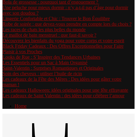
Bola de grossesse : pourquoi tant d’engouement ?
Une peluche pour mieux dormir : n’y a-t-il pas d’âge pour dormir
avec son doudou ?
Lingerie Confortable et Chic : Trouver le Bon Équilibre
Robe de soirée : que devez-vous prendre en compte lors du choix ?
Les races de chats les plus belles du monde
Le maillot de bain menstruel : que faut-il savoir ?
Découvrez les bienfaits du yoga pour votre corps et votre esprit
Black Friday Cadeaux : Des Offres Exceptionnelles pour Faire
Plaisir à vos Proches
Looks de Rue : S’Inspirer des Tendances Urbaines
Les Essentiels pour un Sac à Main Organisé
Saint-Valentin : Surprises Romantiques et Originales
Soin des cheveux : utiliser l’huile de ricin
Les cadeaux de la Fête des Mères : Des idées pour gâter votre
maman !
Les cadeaux Halloween: idées originales pour une fête effrayante
Les cadeaux de Saint Valentin : des idées pour célébrer l’amour
Home