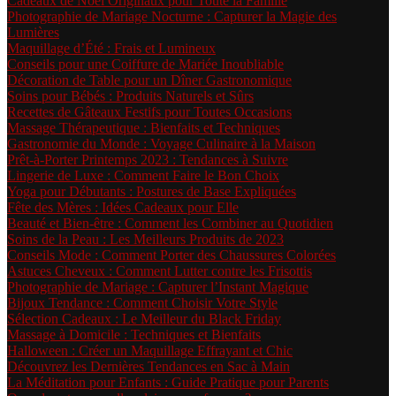
Cadeaux de Noël Originaux pour Toute la Famille
Photographie de Mariage Nocturne : Capturer la Magie des
Lumières
Maquillage d’Été : Frais et Lumineux
Conseils pour une Coiffure de Mariée Inoubliable
Décoration de Table pour un Dîner Gastronomique
Soins pour Bébés : Produits Naturels et Sûrs
Recettes de Gâteaux Festifs pour Toutes Occasions
Massage Thérapeutique : Bienfaits et Techniques
Gastronomie du Monde : Voyage Culinaire à la Maison
Prêt-à-Porter Printemps 2023 : Tendances à Suivre
Lingerie de Luxe : Comment Faire le Bon Choix
Yoga pour Débutants : Postures de Base Expliquées
Fête des Mères : Idées Cadeaux pour Elle
Beauté et Bien-être : Comment les Combiner au Quotidien
Soins de la Peau : Les Meilleurs Produits de 2023
Conseils Mode : Comment Porter des Chaussures Colorées
Astuces Cheveux : Comment Lutter contre les Frisottis
Photographie de Mariage : Capturer l’Instant Magique
Bijoux Tendance : Comment Choisir Votre Style
Sélection Cadeaux : Le Meilleur du Black Friday
Massage à Domicile : Techniques et Bienfaits
Halloween : Créer un Maquillage Effrayant et Chic
Découvrez les Dernières Tendances en Sac à Main
La Méditation pour Enfants : Guide Pratique pour Parents