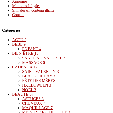
Annuaire
Mentions Légales
Signaler un contenu illicite
Contact
Categories
ACTU
2
BÉBÉ
9
ENFANT
4
BIEN-ÊTRE
15
SANTÉ AU NATUREL
2
MASSAGE
6
CADEAUX
17
SAINT VALENTIN
3
BLACK FRIDAY
3
FÊTE DES MÈRES
4
HALLOWEEN
3
NOËL
3
BEAUTÉ
37
ASTUCES
3
CHEVEUX
7
MAQUILLAGE
7
MEDCINE ESTHETIQUE
2