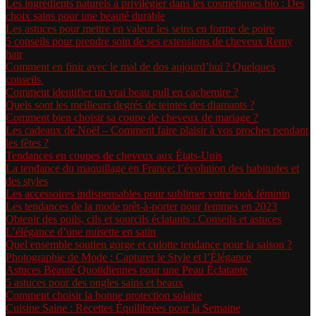
Les ingrédients naturels à privilégier dans les cosmétiques bio : Des
choix sains pour une beauté durable
Les astuces pour mettre en valeur les seins en forme de poire
5 conseils pour prendre soin de ses extensions de cheveux Remy
hair
Comment en finir avec le mal de dos aujourd’hui ? Quelques
conseils
Comment identifier un vrai beau pull en cachemire ?
Quels sont les meilleurs degrés de teintes des diamants ?
Comment bien choisir sa coupe de cheveux de mariage ?
Les cadeaux de Noël – Comment faire plaisir à vos proches pendant
les fêtes ?
Tendances en coupes de cheveux aux États-Unis
La tendance du maquillage en France: l’évolution des habitudes et
des styles
Les accessoires indispensables pour sublimer votre look féminin
Les tendances de la mode prêt-à-porter pour femmes en 2023
Obtenir des poils, cils et sourcils éclatants : Conseils et astuces
L’élégance d’une nuisette en satin
Quel ensemble soutien gorge et culotte tendance pour la saison ?
Photographie de Mode : Capturer le Style et l’Élégance
Astuces Beauté Quotidiennes pour une Peau Éclatante
5 astuces pour des ongles sains et beaux
Comment choisir la bonne protection solaire
Cuisine Saine : Recettes Équilibrées pour la Semaine