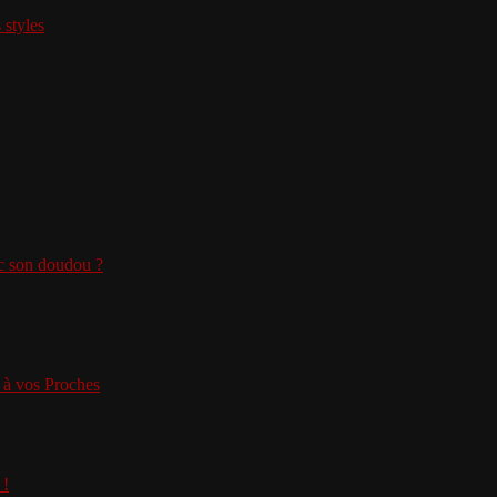
 styles
ec son doudou ?
 à vos Proches
 !