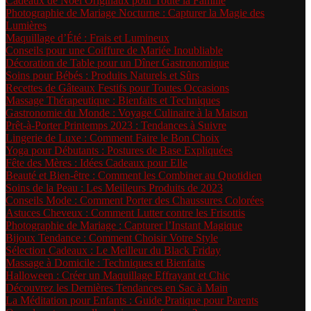
Cadeaux de Noël Originaux pour Toute la Famille
Photographie de Mariage Nocturne : Capturer la Magie des
Lumières
Maquillage d’Été : Frais et Lumineux
Conseils pour une Coiffure de Mariée Inoubliable
Décoration de Table pour un Dîner Gastronomique
Soins pour Bébés : Produits Naturels et Sûrs
Recettes de Gâteaux Festifs pour Toutes Occasions
Massage Thérapeutique : Bienfaits et Techniques
Gastronomie du Monde : Voyage Culinaire à la Maison
Prêt-à-Porter Printemps 2023 : Tendances à Suivre
Lingerie de Luxe : Comment Faire le Bon Choix
Yoga pour Débutants : Postures de Base Expliquées
Fête des Mères : Idées Cadeaux pour Elle
Beauté et Bien-être : Comment les Combiner au Quotidien
Soins de la Peau : Les Meilleurs Produits de 2023
Conseils Mode : Comment Porter des Chaussures Colorées
Astuces Cheveux : Comment Lutter contre les Frisottis
Photographie de Mariage : Capturer l’Instant Magique
Bijoux Tendance : Comment Choisir Votre Style
Sélection Cadeaux : Le Meilleur du Black Friday
Massage à Domicile : Techniques et Bienfaits
Halloween : Créer un Maquillage Effrayant et Chic
Découvrez les Dernières Tendances en Sac à Main
La Méditation pour Enfants : Guide Pratique pour Parents