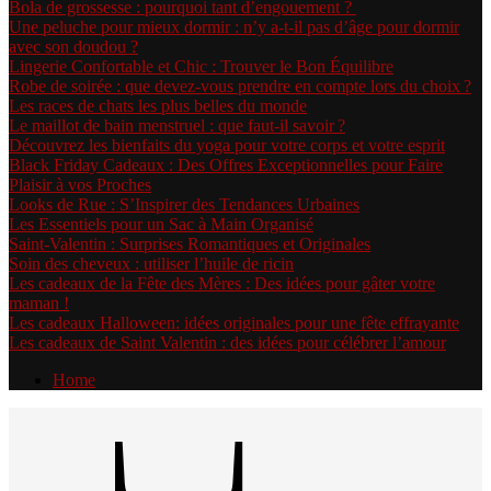
Bola de grossesse : pourquoi tant d’engouement ?
Une peluche pour mieux dormir : n’y a-t-il pas d’âge pour dormir
avec son doudou ?
Lingerie Confortable et Chic : Trouver le Bon Équilibre
Robe de soirée : que devez-vous prendre en compte lors du choix ?
Les races de chats les plus belles du monde
Le maillot de bain menstruel : que faut-il savoir ?
Découvrez les bienfaits du yoga pour votre corps et votre esprit
Black Friday Cadeaux : Des Offres Exceptionnelles pour Faire
Plaisir à vos Proches
Looks de Rue : S’Inspirer des Tendances Urbaines
Les Essentiels pour un Sac à Main Organisé
Saint-Valentin : Surprises Romantiques et Originales
Soin des cheveux : utiliser l’huile de ricin
Les cadeaux de la Fête des Mères : Des idées pour gâter votre
maman !
Les cadeaux Halloween: idées originales pour une fête effrayante
Les cadeaux de Saint Valentin : des idées pour célébrer l’amour
Home