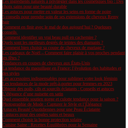
Les ingrédients naturels à privilégier dans les cosmétiques bio : Des
choix sains pour une beauté durable
Les astuces pour mettre en valeur les seins en forme de poire
5 conseils pour prendre soin de ses extensions de cheveux Remy
hair
Comment en finir avec le mal de dos aujourd’hui ? Quelques
conseils
Comment identifier un vrai beau pull en cachemire ?
Quels sont les meilleurs degrés de teintes des diamants ?
Comment bien choisir sa coupe de cheveux de mariage ?
Les cadeaux de Noël – Comment faire plaisir à vos proches pendant
les fêtes ?
Tendances en coupes de cheveux aux États-Unis
La tendance du maquillage en France: l’évolution des habitudes et
des styles
Les accessoires indispensables pour sublimer votre look féminin
Les tendances de la mode prêt-à-porter pour femmes en 2023
Obtenir des poils, cils et sourcils éclatants : Conseils et astuces
L’élégance d’une nuisette en satin
Quel ensemble soutien gorge et culotte tendance pour la saison ?
Photographie de Mode : Capturer le Style et l’Élégance
Astuces Beauté Quotidiennes pour une Peau Éclatante
5 astuces pour des ongles sains et beaux
Comment choisir la bonne protection solaire
Cuisine Saine : Recettes Équilibrées pour la Semaine