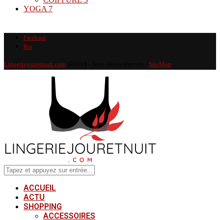
YOGA
7
Facebook
Rss
Lingeriejouretnuit.com
@2019 - Tous droits réservés -
SiteMap
ACCUEIL
ACTU
SHOPPING
ACCESSOIRES