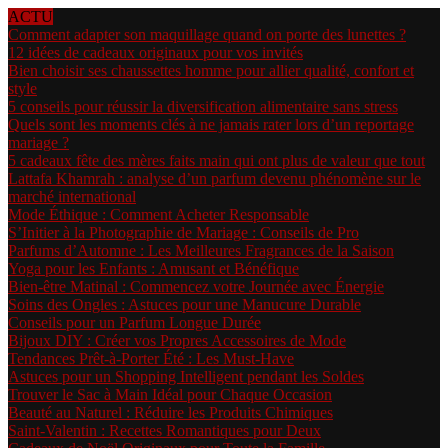
ACTU
Comment adapter son maquillage quand on porte des lunettes ?
12 idées de cadeaux originaux pour vos invités
Bien choisir ses chaussettes homme pour allier qualité, confort et
style
5 conseils pour réussir la diversification alimentaire sans stress
Quels sont les moments clés à ne jamais rater lors d’un reportage
mariage ?
5 cadeaux fête des mères faits main qui ont plus de valeur que tout
Lattafa Khamrah : analyse d’un parfum devenu phénomène sur le
marché international
Mode Éthique : Comment Acheter Responsable
S’Initier à la Photographie de Mariage : Conseils de Pro
Parfums d’Automne : Les Meilleures Fragrances de la Saison
Yoga pour les Enfants : Amusant et Bénéfique
Bien-être Matinal : Commencez votre Journée avec Énergie
Soins des Ongles : Astuces pour une Manucure Durable
Conseils pour un Parfum Longue Durée
Bijoux DIY : Créer vos Propres Accessoires de Mode
Tendances Prêt-à-Porter Été : Les Must-Have
Astuces pour un Shopping Intelligent pendant les Soldes
Trouver le Sac à Main Idéal pour Chaque Occasion
Beauté au Naturel : Réduire les Produits Chimiques
Saint-Valentin : Recettes Romantiques pour Deux