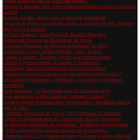
Quand porter un pull en laine pour femme ?
Intégrer le massage dans votre routine quotidienne pour un bien-être
optimal
Noël en Famille : Idées pour un Moment Inoubliable
5 Façons de Porter un Foulard comme Accessoire de Sac : Astuces
pour un Look Unique
Le Yoga Matinal : Votre Nouvelle Routine Bien-être
Astuces de Pro pour un Maquillage de Soirée
Comment Organiser un Mariage Inoubliable en 2023
Les Secrets d’une Coiffure Parfaite : Trucs de Pros
Cuisine Gourmet : Recettes Faciles pour Impressionner
Choisir le Parfum Parfait : Conseils et Tendances
Maquillage Naturel : Guide pour un Look Quotidien
Comment choisir sa lingerie pour son premier rendez-vous ?
Le massage lymphatique : définition, avantages et techniques
essentielles
Love shopping : se faire plaisir avec de la lingerie sexy
Quel shampoing solide choisir et comment l’utiliser ?
Les gels douche et shampoings rechargeables : révolution dans la
salle de bain !
L’Histoire Fascinante du Savon : De l’Artisanat à l’Industrie
Crèche et développement de l’autonomie chez les tout-petits
La médecine esthétique en Amérique : Tendances et innovations
L’effet surprenant du parfum féminin sur les hommes
Confort et style : Les culottes tendance à ajouter à votre collection